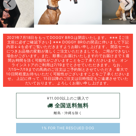
2021年7月18日をもってDOGGY BRO.は閉店いたします。 ※※※【ご注
文前に必ずご確認下さい】※※※ DOGGY BRO.の閉店に伴いまして下記
内容↓↓を必ずご覧いただきますようお願い申し上げます。 閉店セール
につきお品物の変動が激しくご注文いただきましても、ご用ができない
場合がございます。また、順番にお届けいたしますのでお届けまで１週
間お時間を頂く可能性がございますことをご了承くださいませ。 オン
ラインストアのご利用は7/19までとさせていただきます。 なお、
7/15〜7/19までの馬肉のご注文はご予約制とさせていただき、最大で
10日間程度お待ちいただく可能性がございますことをご了承くださいま
せ。 上記に伴って、15日以降のご注文は日時指定をご遠慮させていた
だいております。 よろしくお願い申し上げます。
¥11.000以上のご購入で
全国送料無料
離島・沖縄を除く
1% FOR THE RESCUED DOG